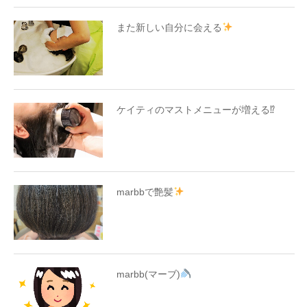
また新しい自分に会える
ケイティのマストメニューが増える⁉︎
marbbで艶髪
marbb(マーブ)