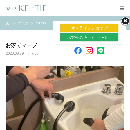
ーム
ブログ
marbb
お家でマーブ
ホーム
オンラインショップ
お客様の声
（メニュー別）
メニュー
お家でマーブ
2023.08.29
marbb
魔法のアイテム
お客様の声
スタッフ
サロン案内
よくある質問